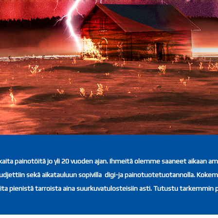
aita painotöitä jo yli 20 vuoden ajan. Ihmeitä olemme saaneet aikaan ammat
udjettiin sekä aikatauluun sopivilla digi-ja painotuotetuotannolla. Kokem
ta pienistä tarroista aina suurkuvatulosteisiin asti. Tutustu tarkemmi