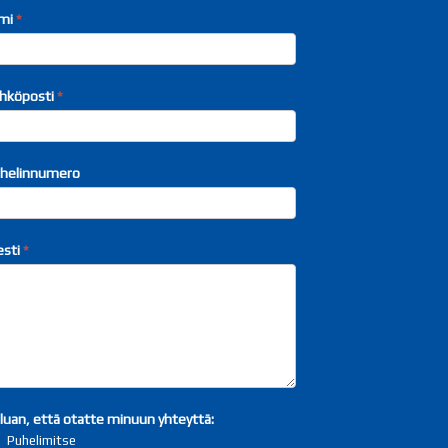
ta
mi
*
hteyttä
hköposti
*
helinnumero
esti
*
luan, että otatte minuun yhteyttä:
Puhelimitse