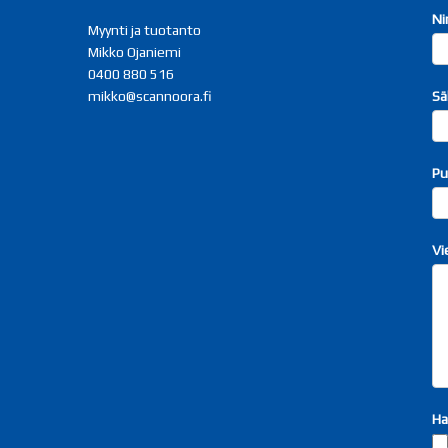
O
Ni
Myynti ja tuotanto
y
Mikko Ojaniemi
0400 880 516
Sä
mikko@scannoora.fi
Pu
Vi
Ha